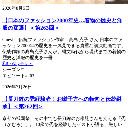
2026年8月5日
【日本のファッション2000年史…着物の歴史と洋
服の変遷】＜第263回＞
Guest： 伝統ファッション作家 髙島 克子 さん 日本のファ
ッション2000年の歴史を一気見できる貴重な講演動画です。
伝統作家の髙島克子さんが、縄文時代から現代までの着物の
歴史と洋服の歴史を一冊
和いWayテレビ
シーズン#1
エピソード#263
2026年7月26日
【長刀鉾の禿経験者！お囃子方への転向と伝統継
承】＜第262回＞
京都の祇園祭、その中でも長刀鉾のお稚児さんを支える「禿
（かむろ）」。 10歳で禿を経験したゲストが語る、厳しい