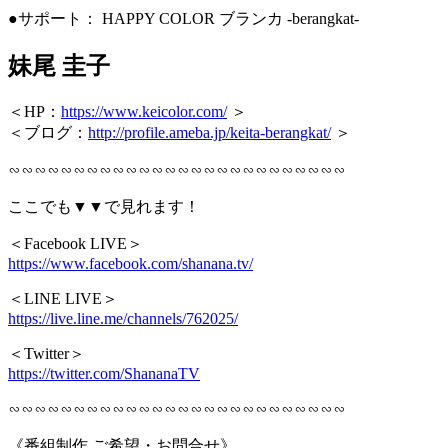
●サポート： HAPPY COLOR ブランカ -berangkat-
妹尾 圭子
＜HP：
https://www.keicolor.com/
＞
＜ブログ：
http://profile.ameba.jp/keita-berangkat/
＞
∽∽∽∽∽∽∽∽∽∽∽∽∽∽∽∽∽∽∽∽∽∽∽∽∽∽
ここでも▼▼で見れます！
＜Facebook LIVE＞
https://www.facebook.com/shanana.tv/
＜LINE LIVE＞
https://live.line.me/channels/762025/
＜Twitter＞
https://twitter.com/ShananaTV
∽∽∽∽∽∽∽∽∽∽∽∽∽∽∽∽∽∽∽∽∽∽∽∽∽∽
《番組制作 ご希望・お問合せ》