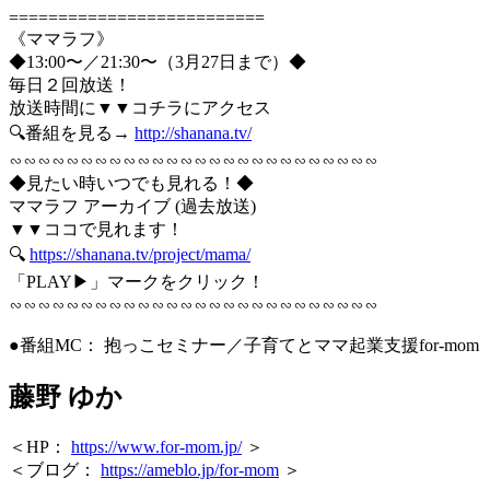
==========================
《ママラフ》
◆13:00〜／21:30〜（3月27日まで）◆
毎日２回放送！
放送時間に▼▼コチラにアクセス
🔍番組を見る→
http://shanana.tv/
∽∽∽∽∽∽∽∽∽∽∽∽∽∽∽∽∽∽∽∽∽∽∽∽∽∽
◆見たい時いつでも見れる！◆
ママラフ アーカイブ (過去放送)
▼▼ココで見れます！
🔍
https://shanana.tv/project/mama/
「PLAY▶」マークをクリック！
∽∽∽∽∽∽∽∽∽∽∽∽∽∽∽∽∽∽∽∽∽∽∽∽∽∽
●番組MC： 抱っこセミナー／子育てとママ起業支援for-mom
藤野 ゆか
＜HP：
https://www.for-mom.jp/
＞
＜ブログ：
https://ameblo.jp/for-mom
＞