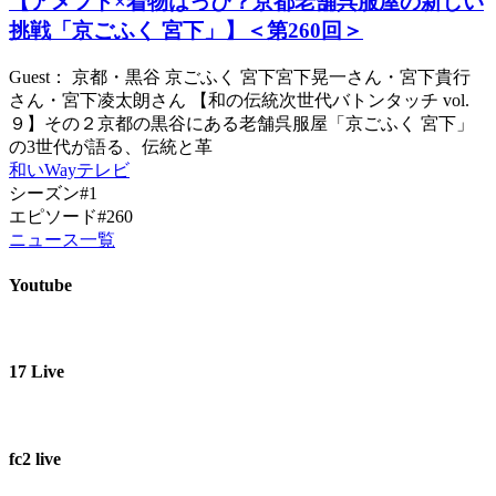
【アメフト×着物はっぴ？京都老舗呉服屋の新しい
挑戦「京ごふく 宮下」】＜第260回＞
Guest： 京都・黒谷 京ごふく 宮下宮下晃一さん・宮下貴行
さん・宮下凌太朗さん 【和の伝統次世代バトンタッチ vol.
９】その２京都の黒谷にある老舗呉服屋「京ごふく 宮下」
の3世代が語る、伝統と革
和いWayテレビ
シーズン#1
エピソード#260
ニュース一覧
Youtube
17 Live
fc2 live