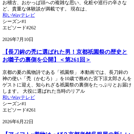
お稽古、おかっぱ頭への複雑な思い、化粧や巡行の辛さな
ど、貴重な体験談が満載です。 現在は、
和いWayテレビ
シーズン#1
エピソード#262
2026年7月10日
【長刀鉾の禿に選ばれた男！京都祇園祭の歴史と
お囃子の裏側を公開】＜第261回＞
京都の夏の風物詩である「祇園祭」 本動画では、長刀鉾の
神の使い「禿（かむろ）」を10歳で務めた宮下涼太郎さんを
ゲストに迎え、知られざる祇園祭の裏側をたっぷりとお届け
します。 大役に選ばれた当時のリアル
和いWayテレビ
シーズン#1
エピソード#261
2026年6月22日