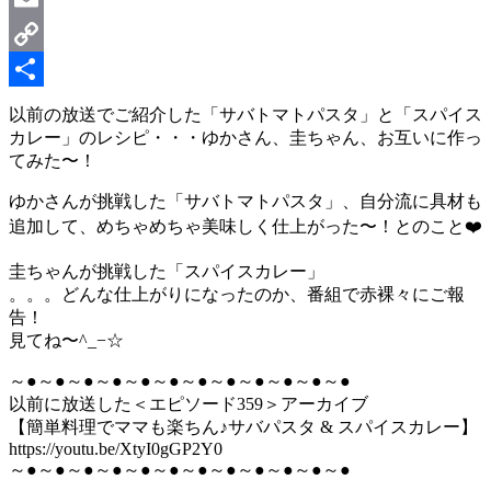
Email
Copy
Link
共
以前の放送でご紹介した「サバトマトパスタ」と「スパイス
カレー」のレシピ・・・ゆかさん、圭ちゃん、お互いに作っ
有
てみた〜！
ゆかさんが挑戦した「サバトマトパスタ」、自分流に具材も
追加して、めちゃめちゃ美味しく仕上がった〜！とのこと❤️
圭ちゃんが挑戦した「スパイスカレー」
。。。どんな仕上がりになったのか、番組で赤裸々にご報
告！
見てね〜^_−☆
～●～●～●～●～●～●～●～●～●～●～●～●
以前に放送した＜エピソード359＞アーカイブ
【簡単料理でママも楽ちん♪サバパスタ & スパイスカレー】
https://youtu.be/XtyI0gGP2Y0
～●～●～●～●～●～●～●～●～●～●～●～●