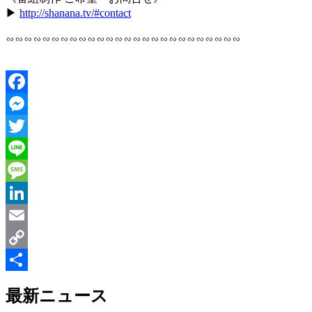
▶︎
http://shanana.tv/#contact
∽∽∽∽∽∽∽∽∽∽∽∽∽∽∽∽∽∽∽∽∽∽∽∽∽∽
Facebook
Messenger
Twitter
Line
Message
LinkedIn
Email
Copy
Link
共
最新ニュース
有