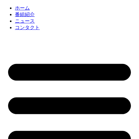
コ
ホーム
ン
番組紹介
テ
ニュース
ン
コンタクト
ツ
に
ス
キ
ッ
プ