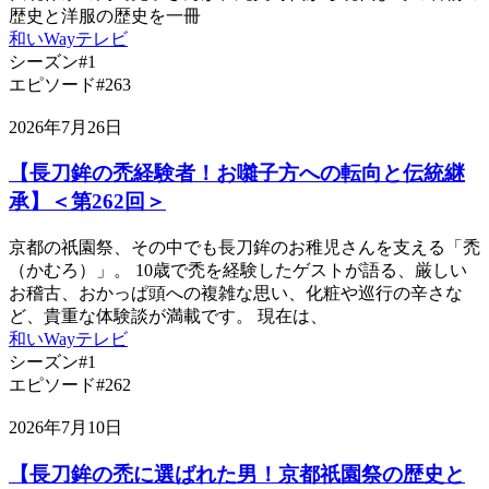
歴史と洋服の歴史を一冊
和いWayテレビ
シーズン#1
エピソード#263
2026年7月26日
【長刀鉾の禿経験者！お囃子方への転向と伝統継
承】＜第262回＞
京都の祇園祭、その中でも長刀鉾のお稚児さんを支える「禿
（かむろ）」。 10歳で禿を経験したゲストが語る、厳しい
お稽古、おかっぱ頭への複雑な思い、化粧や巡行の辛さな
ど、貴重な体験談が満載です。 現在は、
和いWayテレビ
シーズン#1
エピソード#262
2026年7月10日
【長刀鉾の禿に選ばれた男！京都祇園祭の歴史と