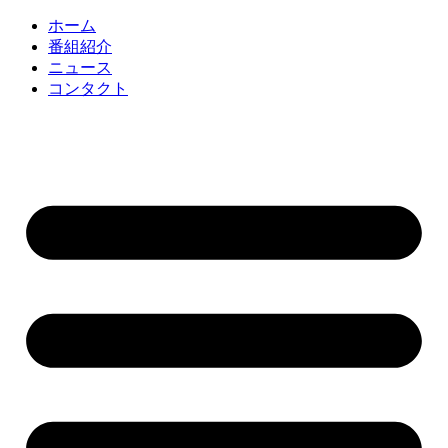
コ
ホーム
ン
番組紹介
テ
ニュース
ン
コンタクト
ツ
に
ス
キ
ッ
プ