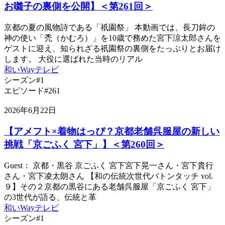
お囃子の裏側を公開】＜第261回＞
京都の夏の風物詩である「祇園祭」 本動画では、長刀鉾の
神の使い「禿（かむろ）」を10歳で務めた宮下涼太郎さんを
ゲストに迎え、知られざる祇園祭の裏側をたっぷりとお届け
します。 大役に選ばれた当時のリアル
和いWayテレビ
シーズン#1
エピソード#261
2026年6月22日
【アメフト×着物はっぴ？京都老舗呉服屋の新しい
挑戦「京ごふく 宮下」】＜第260回＞
Guest： 京都・黒谷 京ごふく 宮下宮下晃一さん・宮下貴行
さん・宮下凌太朗さん 【和の伝統次世代バトンタッチ vol.
９】その２京都の黒谷にある老舗呉服屋「京ごふく 宮下」
の3世代が語る、伝統と革
和いWayテレビ
シーズン#1