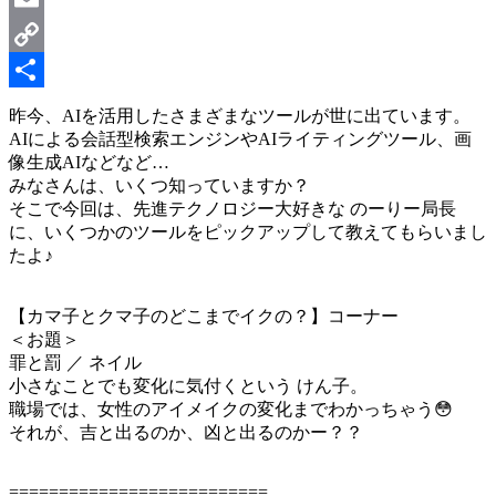
Email
Copy
Link
共
昨今、AIを活用したさまざまなツールが世に出ています。
AIによる会話型検索エンジンやAIライティングツール、画
有
像生成AIなどなど…
みなさんは、いくつ知っていますか？
そこで今回は、先進テクノロジー大好きな のーりー局長
に、いくつかのツールをピックアップして教えてもらいまし
たよ♪
【カマ子とクマ子のどこまでイクの？】コーナー
＜お題＞
罪と罰 ／ ネイル
小さなことでも変化に気付くという けん子。
職場では、女性のアイメイクの変化までわかっちゃう😳
それが、吉と出るのか、凶と出るのかー？？
==========================