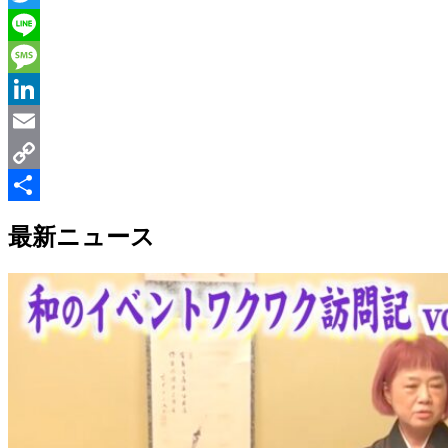
Twitter
Line
Message
LinkedIn
Email
Copy
Link
共
最新ニュース
有