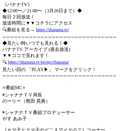
《バナナTV》
◆12:00〜／21:00〜（3月26日まで）◆
毎日２回放送！
放送時間に▼▼コチラにアクセス
🔍番組を見る→
https://shanana.tv/
∽∽∽∽∽∽∽∽∽∽∽∽∽∽∽∽∽∽∽∽∽∽∽∽∽∽∽∽∽∽
◆見たい時いつでも見れる！◆
バナナTV アーカイブ (過去放送)
▼▼ココで見れます！
🔍
https://shanana.tv/project/banana/
見たい回の 「PLAY▶」 マークをクリック！
∽∽∽∽∽∽∽∽∽∽∽∽∽∽∽∽∽∽∽∽∽∽∽∽∽∽∽∽∽∽
⭐️番組MC⭐️
◉シャナナＴＶ局長
のーりー（熊田 晃典）
◉シャナナＴＶ番組プロデューサー
やす あみ子
《カマ子とクマ子のどこまでイクの？》コーナー