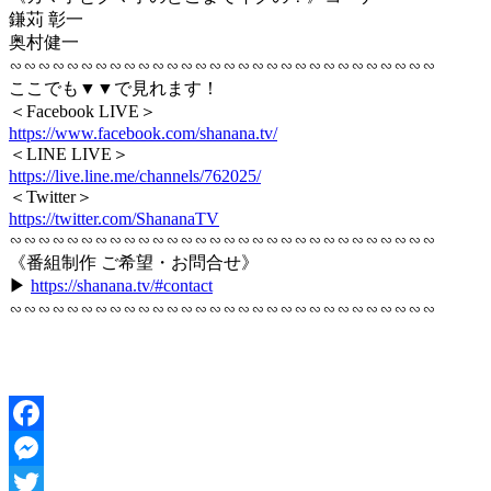
鎌苅 彰一
奥村健一
∽∽∽∽∽∽∽∽∽∽∽∽∽∽∽∽∽∽∽∽∽∽∽∽∽∽∽∽∽∽
ここでも▼▼で見れます！
＜Facebook LIVE＞
https://www.facebook.com/shanana.tv/
＜LINE LIVE＞
https://live.line.me/channels/762025/
＜Twitter＞
https://twitter.com/ShananaTV
∽∽∽∽∽∽∽∽∽∽∽∽∽∽∽∽∽∽∽∽∽∽∽∽∽∽∽∽∽∽
《番組制作 ご希望・お問合せ》
▶︎
https://shanana.tv/#contact
∽∽∽∽∽∽∽∽∽∽∽∽∽∽∽∽∽∽∽∽∽∽∽∽∽∽∽∽∽∽
Facebook
Messenger