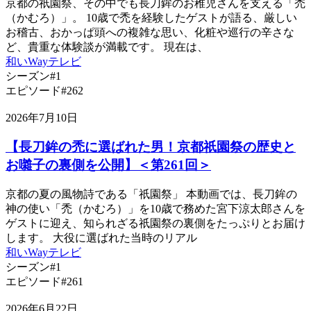
京都の祇園祭、その中でも長刀鉾のお稚児さんを支える「禿
（かむろ）」。 10歳で禿を経験したゲストが語る、厳しい
お稽古、おかっぱ頭への複雑な思い、化粧や巡行の辛さな
ど、貴重な体験談が満載です。 現在は、
和いWayテレビ
シーズン#1
エピソード#262
2026年7月10日
【長刀鉾の禿に選ばれた男！京都祇園祭の歴史と
お囃子の裏側を公開】＜第261回＞
京都の夏の風物詩である「祇園祭」 本動画では、長刀鉾の
神の使い「禿（かむろ）」を10歳で務めた宮下涼太郎さんを
ゲストに迎え、知られざる祇園祭の裏側をたっぷりとお届け
します。 大役に選ばれた当時のリアル
和いWayテレビ
シーズン#1
エピソード#261
2026年6月22日