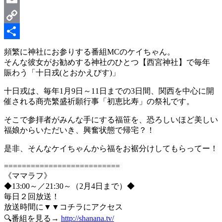
Email
Copy
Link
共
頻繁に神社にお参りする番組MCのケイちゃん。
そんな彼女がお勧めする神社のひとつ【西宮神社】で毎年
有
賑わう「十日戎(とおかえびす)」
十日戎は、毎年1月9日～11日までの3日間、関西を中心に開
催される商売繁盛祈願行事「初恵比寿」の祭礼です。
そこで参拝者がみんな手にする福笹を、恐ろしいほど美しい
福娘からいただいき、興奮状態で帰宅？！
是非、そんなケイちゃんから福をお裾分けしてもらってー！
==========================
《ママラフ》
◆13:00～／21:30～（2月4日まで）◆
毎日２回放送！
放送時間に▼▼コチラにアクセス
🔍番組を見る→
http://shanana.tv/