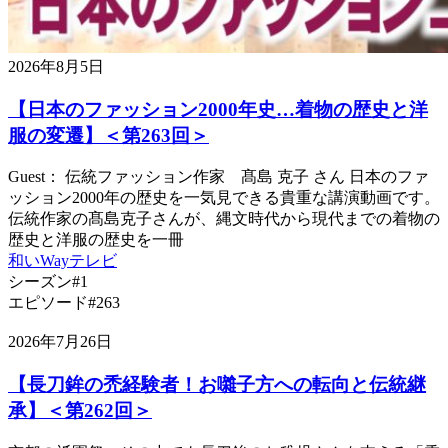
2026年8月5日
【日本のファッション2000年史…着物の歴史と洋
服の変遷】＜第263回＞
Guest： 伝統ファッション作家 髙島 克子 さん 日本のファ
ッション2000年の歴史を一気見できる貴重な講演動画です。
伝統作家の髙島克子さんが、縄文時代から現代までの着物の
歴史と洋服の歴史を一冊
和いWayテレビ
シーズン#1
エピソード#263
2026年7月26日
【長刀鉾の禿経験者！お囃子方への転向と伝統継
承】＜第262回＞