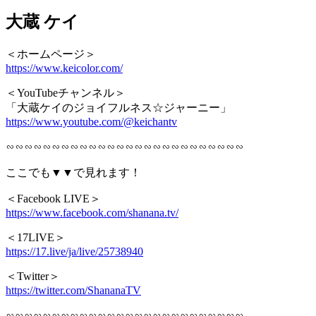
大蔵 ケイ
＜ホームページ＞
https://www.keicolor.com/
＜YouTubeチャンネル＞
「大蔵ケイのジョイフルネス☆ジャーニー」
https://www.youtube.com/@keichantv
∽∽∽∽∽∽∽∽∽∽∽∽∽∽∽∽∽∽∽∽∽∽∽∽∽∽
ここでも▼▼で見れます！
＜Facebook LIVE＞
https://www.facebook.com/shanana.tv/
＜17LIVE＞
https://17.live/ja/live/25738940
＜Twitter＞
https://twitter.com/ShananaTV
∽∽∽∽∽∽∽∽∽∽∽∽∽∽∽∽∽∽∽∽∽∽∽∽∽∽