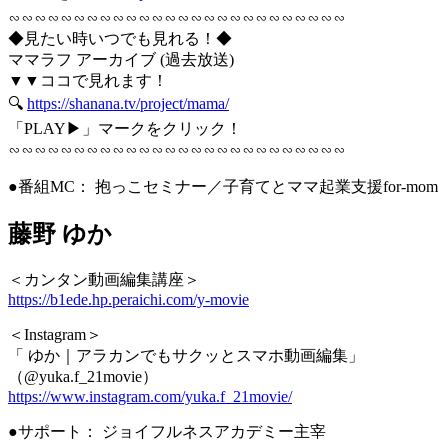
∽∽∽∽∽∽∽∽∽∽∽∽∽∽∽∽∽∽∽∽∽∽∽∽∽∽
◆見たい時いつでも見れる！◆
ママラフ アーカイブ (過去放送)
▼▼ココで見れます！
🔍
https://shanana.tv/project/mama/
「PLAY▶」マークをクリック！
∽∽∽∽∽∽∽∽∽∽∽∽∽∽∽∽∽∽∽∽∽∽∽∽∽∽
●番組MC： 抱っこセミナー／子育てとママ起業支援for-mom
藤野 ゆか
＜カンタン動画編集講座＞
https://b1ede.hp.peraichi.com/y-movie
＜Instagram＞
「 ゆか｜アラカンでもサクッとスマホ動画編集」
（@yuka.f_21movie）
https://www.instagram.com/yuka.f_21movie/
●サポート： ジョイフルネスアカデミー主宰