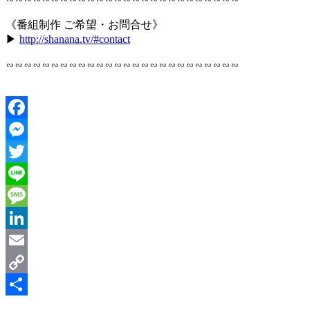
《番組制作 ご希望・お問合せ》
▶︎
http://shanana.tv/#contact
∽∽∽∽∽∽∽∽∽∽∽∽∽∽∽∽∽∽∽∽∽∽∽∽∽∽
Facebook
Messenger
Twitter
Line
Message
LinkedIn
Email
Copy
Link
共