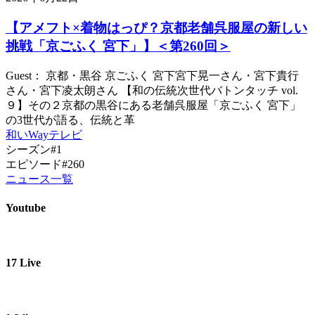
【アメフト×着物はっぴ？京都老舗呉服屋の新しい
挑戦「京ごふく 宮下」】＜第260回＞
Guest： 京都・黒谷 京ごふく 宮下宮下晃一さん・宮下貴行
さん・宮下凌太朗さん 【和の伝統次世代バトンタッチ vol.
９】その２京都の黒谷にある老舗呉服屋「京ごふく 宮下」
の3世代が語る、伝統と革
和いWayテレビ
シーズン#1
エピソード#260
ニュース一覧
Youtube
17 Live