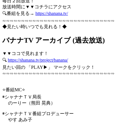
毎日２回放送！
放送時間に▼▼コチラにアクセス
🔍番組を見る→
https://shanana.tv/
∽∽∽∽∽∽∽∽∽∽∽∽∽∽∽∽∽∽∽∽∽∽∽∽∽∽∽∽∽∽
◆見たい時いつでも見れる！◆
バナナTV アーカイブ (過去放送)
▼▼ココで見れます！
🔍
https://shanana.tv/project/banana/
見たい回の 「PLAY▶」 マークをクリック！
∽∽∽∽∽∽∽∽∽∽∽∽∽∽∽∽∽∽∽∽∽∽∽∽∽∽∽∽∽∽
⭐️番組MC⭐️
◉シャナナＴＶ局長
のーりー（熊田 晃典）
◉シャナナＴＶ番組プロデューサー
やす あみ子