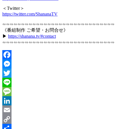
＜Twitter＞
https://twitter.com/ShananaTV
∽∽∽∽∽∽∽∽∽∽∽∽∽∽∽∽∽∽∽∽∽∽∽∽∽∽∽∽∽∽
《番組制作 ご希望・お問合せ》
▶︎
https://shanana.tv/#contact
∽∽∽∽∽∽∽∽∽∽∽∽∽∽∽∽∽∽∽∽∽∽∽∽∽∽∽∽∽∽
Facebook
Messenger
Twitter
Line
Message
LinkedIn
Email
Copy