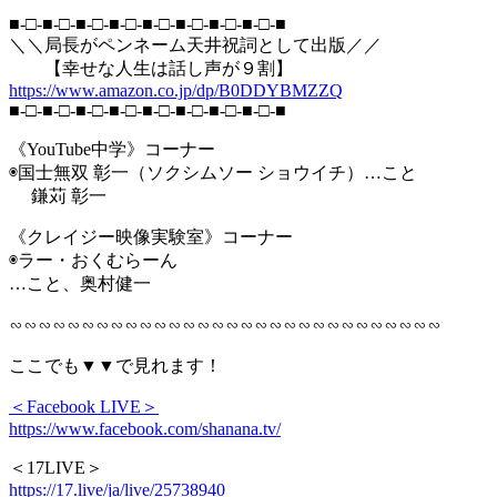
■-□-■-□-■-□-■-□-■-□-■-□-■-□-■-□-■
＼＼局長がペンネーム天井祝詞として出版／／
【幸せな人生は話し声が９割】
https://www.amazon.co.jp/dp/B0DDYBMZZQ
■-□-■-□-■-□-■-□-■-□-■-□-■-□-■-□-■
《YouTube中学》コーナー
◉国士無双 彰一（ソクシムソー ショウイチ）…こと
鎌苅 彰一
《クレイジー映像実験室》コーナー
◉ラー・おくむらーん
…こと、奥村健一
∽∽∽∽∽∽∽∽∽∽∽∽∽∽∽∽∽∽∽∽∽∽∽∽∽∽∽∽∽∽
ここでも▼▼で見れます！
＜Facebook LIVE＞
https://www.facebook.com/shanana.tv/
＜17LIVE＞
https://17.live/ja/live/25738940