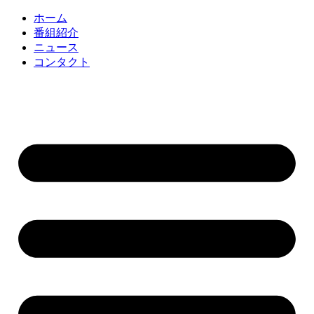
コ
ホーム
ン
番組紹介
テ
ニュース
ン
コンタクト
ツ
に
ス
キ
ッ
プ