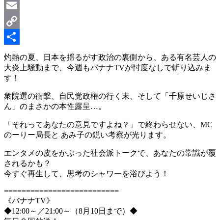
LinkedIn
Email
Copy
Link
共
灼熱の夏、日本を揺るがす政治の裏側から、ある有名芸人の
大炎上騒動まで、今週もバナナTVが忖度なしで斬り込みま
有
す！
衆院選の衝撃、自民党政権の行く末、そして「千原せいじさ
ん」のまさかの本性露呈…。
「それってあなたの意見ですよね？」で終わらせない、MC
のーりー局長と あみ子の鋭い考察が光ります。
エンタメの皮をかぶった社会派トークで、あなたの常識が覆
されるかも？
今すぐ再生して、思考のシャワーを浴びよう！
==========================
《バナナTV》
◆12:00～／21:00～（8月10日まで）◆