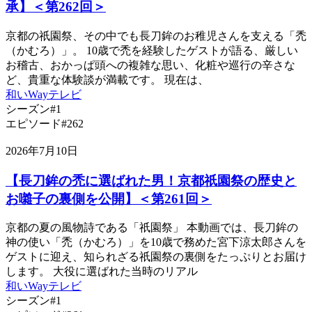
承】＜第262回＞
京都の祇園祭、その中でも長刀鉾のお稚児さんを支える「禿
（かむろ）」。 10歳で禿を経験したゲストが語る、厳しい
お稽古、おかっぱ頭への複雑な思い、化粧や巡行の辛さな
ど、貴重な体験談が満載です。 現在は、
和いWayテレビ
シーズン#1
エピソード#262
2026年7月10日
【長刀鉾の禿に選ばれた男！京都祇園祭の歴史と
お囃子の裏側を公開】＜第261回＞
京都の夏の風物詩である「祇園祭」 本動画では、長刀鉾の
神の使い「禿（かむろ）」を10歳で務めた宮下涼太郎さんを
ゲストに迎え、知られざる祇園祭の裏側をたっぷりとお届け
します。 大役に選ばれた当時のリアル
和いWayテレビ
シーズン#1