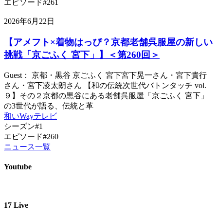
エピソード#261
2026年6月22日
【アメフト×着物はっぴ？京都老舗呉服屋の新しい
挑戦「京ごふく 宮下」】＜第260回＞
Guest： 京都・黒谷 京ごふく 宮下宮下晃一さん・宮下貴行
さん・宮下凌太朗さん 【和の伝統次世代バトンタッチ vol.
９】その２京都の黒谷にある老舗呉服屋「京ごふく 宮下」
の3世代が語る、伝統と革
和いWayテレビ
シーズン#1
エピソード#260
ニュース一覧
Youtube
17 Live