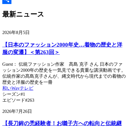
Link
共
最新ニュース
有
2026年8月5日
【日本のファッション2000年史…着物の歴史と洋
服の変遷】＜第263回＞
Guest： 伝統ファッション作家 髙島 克子 さん 日本のファ
ッション2000年の歴史を一気見できる貴重な講演動画です。
伝統作家の髙島克子さんが、縄文時代から現代までの着物の
歴史と洋服の歴史を一冊
和いWayテレビ
シーズン#1
エピソード#263
2026年7月26日
【長刀鉾の禿経験者！お囃子方への転向と伝統継