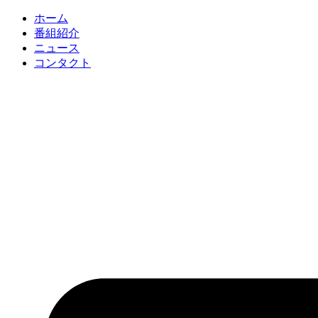
コ
ホーム
ン
番組紹介
テ
ニュース
ン
コンタクト
ツ
に
ス
キ
ッ
プ