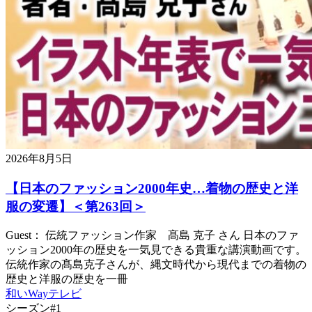
2026年8月5日
【日本のファッション2000年史…着物の歴史と洋
服の変遷】＜第263回＞
Guest： 伝統ファッション作家 髙島 克子 さん 日本のファ
ッション2000年の歴史を一気見できる貴重な講演動画です。
伝統作家の髙島克子さんが、縄文時代から現代までの着物の
歴史と洋服の歴史を一冊
和いWayテレビ
シーズン#1