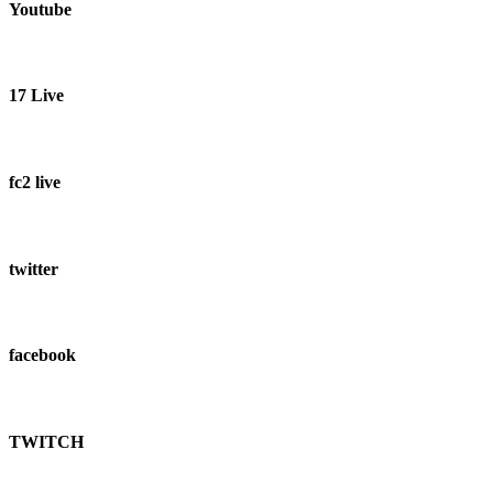
Youtube
17 Live
fc2 live
twitter
facebook
TWITCH​