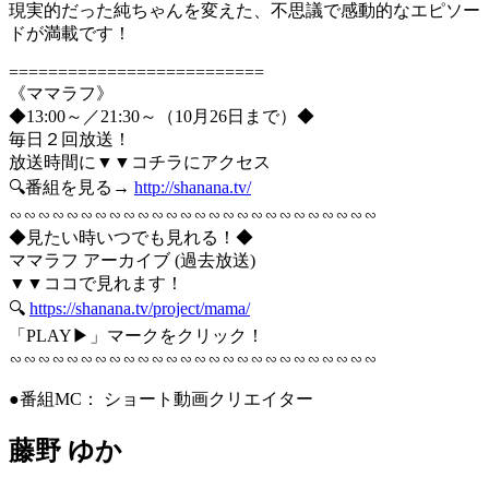
現実的だった純ちゃんを変えた、不思議で感動的なエピソー
ドが満載です！
==========================
《ママラフ》
◆13:00～／21:30～（10月26日まで）◆
毎日２回放送！
放送時間に▼▼コチラにアクセス
🔍番組を見る→
http://shanana.tv/
∽∽∽∽∽∽∽∽∽∽∽∽∽∽∽∽∽∽∽∽∽∽∽∽∽∽
◆見たい時いつでも見れる！◆
ママラフ アーカイブ (過去放送)
▼▼ココで見れます！
🔍
https://shanana.tv/project/mama/
「PLAY▶」マークをクリック！
∽∽∽∽∽∽∽∽∽∽∽∽∽∽∽∽∽∽∽∽∽∽∽∽∽∽
●番組MC： ショート動画クリエイター
藤野 ゆか