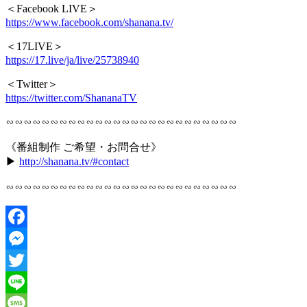
＜Facebook LIVE＞
https://www.facebook.com/shanana.tv/
＜17LIVE＞
https://17.live/ja/live/25738940
＜Twitter＞
https://twitter.com/ShananaTV
∽∽∽∽∽∽∽∽∽∽∽∽∽∽∽∽∽∽∽∽∽∽∽∽∽∽
《番組制作 ご希望・お問合せ》
▶︎
http://shanana.tv/#contact
∽∽∽∽∽∽∽∽∽∽∽∽∽∽∽∽∽∽∽∽∽∽∽∽∽∽
Facebook
Messenger
Twitter
Line