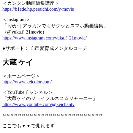
＜カンタン動画編集講座＞
https://b1ede.hp.peraichi.com/y-movie
＜Instagram＞
「 ゆか｜アラカンでもサクッとスマホ動画編集」
（@yuka.f_21movie）
https://www.instagram.com/yuka.f_21movie/
●サポート： 自己愛育成メンタルコーチ
大蔵 ケイ
＜ホームページ＞
https://www.keicolor.com/
＜YouTubeチャンネル＞
「大蔵ケイのジョイフルネス☆ジャーニー」
https://www.youtube.com/@keichantv
∽∽∽∽∽∽∽∽∽∽∽∽∽∽∽∽∽∽∽∽∽∽∽∽∽∽
ここでも▼▼で見れます！