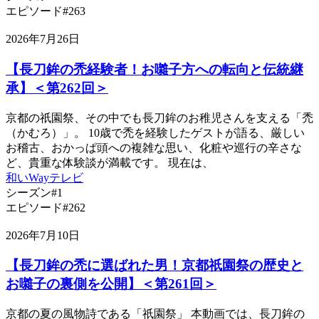
エピソード#263
2026年7月26日
【長刀鉾の禿経験者！お囃子方への転向と伝統継
承】＜第262回＞
京都の祇園祭、その中でも長刀鉾のお稚児さんを支える「禿
（かむろ）」。 10歳で禿を経験したゲストが語る、厳しい
お稽古、おかっぱ頭への複雑な思い、化粧や巡行の辛さな
ど、貴重な体験談が満載です。 現在は、
和いWayテレビ
シーズン#1
エピソード#262
2026年7月10日
【長刀鉾の禿に選ばれた男！京都祇園祭の歴史と
お囃子の裏側を公開】＜第261回＞
京都の夏の風物詩である「祇園祭」 本動画では、長刀鉾の