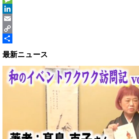
Message
LinkedIn
Email
Copy
Link
共
最新ニュース
有