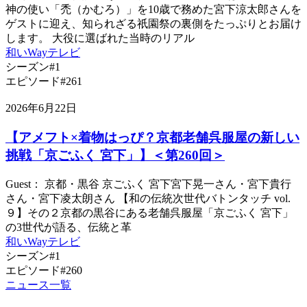
神の使い「禿（かむろ）」を10歳で務めた宮下涼太郎さんを
ゲストに迎え、知られざる祇園祭の裏側をたっぷりとお届け
します。 大役に選ばれた当時のリアル
和いWayテレビ
シーズン#1
エピソード#261
2026年6月22日
【アメフト×着物はっぴ？京都老舗呉服屋の新しい
挑戦「京ごふく 宮下」】＜第260回＞
Guest： 京都・黒谷 京ごふく 宮下宮下晃一さん・宮下貴行
さん・宮下凌太朗さん 【和の伝統次世代バトンタッチ vol.
９】その２京都の黒谷にある老舗呉服屋「京ごふく 宮下」
の3世代が語る、伝統と革
和いWayテレビ
シーズン#1
エピソード#260
ニュース一覧