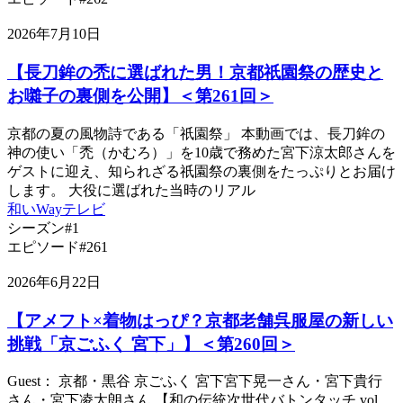
2026年7月10日
【長刀鉾の禿に選ばれた男！京都祇園祭の歴史と
お囃子の裏側を公開】＜第261回＞
京都の夏の風物詩である「祇園祭」 本動画では、長刀鉾の
神の使い「禿（かむろ）」を10歳で務めた宮下涼太郎さんを
ゲストに迎え、知られざる祇園祭の裏側をたっぷりとお届け
します。 大役に選ばれた当時のリアル
和いWayテレビ
シーズン#1
エピソード#261
2026年6月22日
【アメフト×着物はっぴ？京都老舗呉服屋の新しい
挑戦「京ごふく 宮下」】＜第260回＞
Guest： 京都・黒谷 京ごふく 宮下宮下晃一さん・宮下貴行
さん・宮下凌太朗さん 【和の伝統次世代バトンタッチ vol.