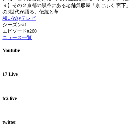
９】その２京都の黒谷にある老舗呉服屋「京ごふく 宮下」
の3世代が語る、伝統と革
和いWayテレビ
シーズン#1
エピソード#260
ニュース一覧
Youtube
17 Live
fc2 live
twitter