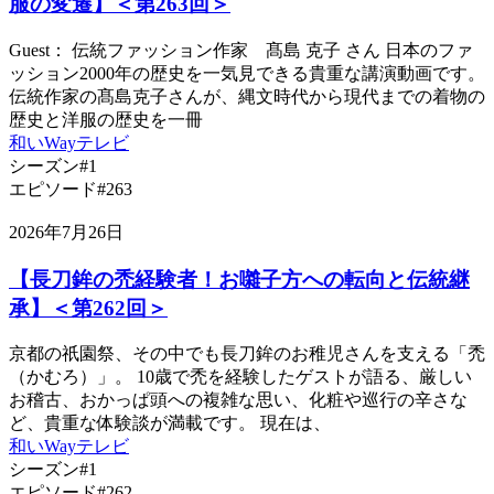
服の変遷】＜第263回＞
Guest： 伝統ファッション作家 髙島 克子 さん 日本のファ
ッション2000年の歴史を一気見できる貴重な講演動画です。
伝統作家の髙島克子さんが、縄文時代から現代までの着物の
歴史と洋服の歴史を一冊
和いWayテレビ
シーズン#1
エピソード#263
2026年7月26日
【長刀鉾の禿経験者！お囃子方への転向と伝統継
承】＜第262回＞
京都の祇園祭、その中でも長刀鉾のお稚児さんを支える「禿
（かむろ）」。 10歳で禿を経験したゲストが語る、厳しい
お稽古、おかっぱ頭への複雑な思い、化粧や巡行の辛さな
ど、貴重な体験談が満載です。 現在は、
和いWayテレビ
シーズン#1
エピソード#262