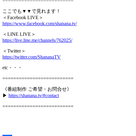
==========================
ここでも▼▼で見れます！
＜Facebook LIVE＞
https://www.facebook.com/shanana.tv/
＜LINE LIVE＞
https://live.line.me/channels/762025/
＜Twitter＞
https://twitter.com/ShananaTV
etc・・・
==========================
《番組制作 ご希望・お問合せ》
▶︎
https://shanana.tv/#contact
==========================