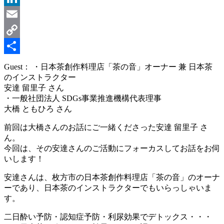
LinkedIn
Email
Copy
Link
共
Guest： ・日本茶創作料理店「茶の音」オーナー 兼 日本茶
のインストラクター
有
安達 留里子 さん
・一般社団法人 SDGs事業推進機構代表理事
大橋 ともひろ さん
前回は大橋さんのお話にご一緒くださった安達 留里子 さ
ん。
今回は、その安達さんのご活動にフォーカスしてお話をお伺
いします！
安達さんは、枚方市の日本茶創作料理店「茶の音」のオーナ
ーであり、日本茶のインストラクターでもいらっしゃいま
す。
二日酔い予防・認知症予防・利尿効果でデトックス・・・