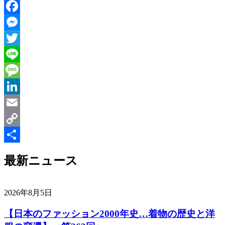
Facebook
Messenger
Twitter
Line
Message
LinkedIn
Email
Copy
Link
共
最新ニュース
有
2026年8月5日
【日本のファッション2000年史…着物の歴史と洋